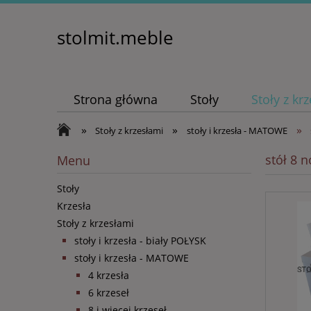
stolmit.meble
Strona główna
Stoły
Stoły z kr
»
»
»
Stoły z krzesłami
stoły i krzesła - MATOWE
stół 8 n
Menu
Stoły
Krzesła
Stoły z krzesłami
stoły i krzesła - biały POŁYSK
stoły i krzesła - MATOWE
4 krzesła
6 krzeseł
8 i więcej krzeseł