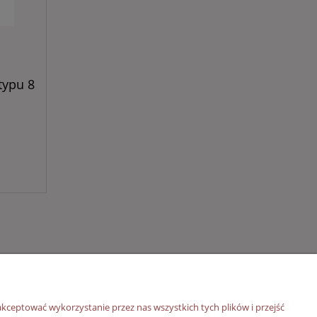
typu 8
O nas
kceptować wykorzystanie przez nas wszystkich tych plików i przejść