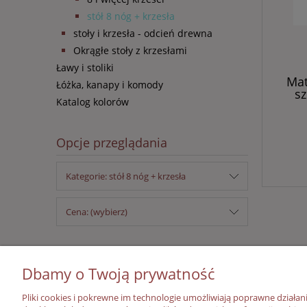
stół 8 nóg + krzesła
stoły i krzesła - odcień drewna
Okrągłe stoły z krzesłami
Ławy i stoliki
Mat
Łóżka, kanapy i komody
sz
Katalog kolorów
Opcje przeglądania
Kategorie: stół 8 nóg + krzesła
Cena: (wybierz)
Dbamy o Twoją prywatność
Pomoc
Moje konto
Pliki cookies i pokrewne im technologie umożliwiają poprawne działa