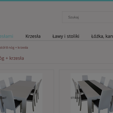
zesłami
Krzesła
Ławy i stoliki
Łóżka, ka
stół 8 nóg + krzesła
óg + krzesła