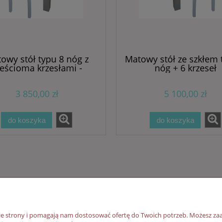
owy stół typu 8 nóg z
Matowy stół ze szkłem 
eścioma krzesłami -
nóg + 6 krzeseł
popularny
3 850,00 zł
5 100,00 zł
do koszyka
do koszyka
Dostawa i sposób zapłaty
Informacje
nie strony i pomagają nam dostosować ofertę do Twoich potrzeb. Możesz zaa