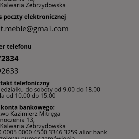
 Kalwaria Zebrzydowska
s poczty elektronicznej
it.meble@gmail.com
r telefonu
72834
92633
takt telefoniczny
edziałku do soboty od 9.00 do 18.00
la od 10.00 do 15.00
konta bankowego:
two Kazimierz Mitręga
dnoczenia 13,
 Kalwaria Zebrzydowska
0 0005 0000 4500 3346 3259 alior bank
przelewu numer zamówienia