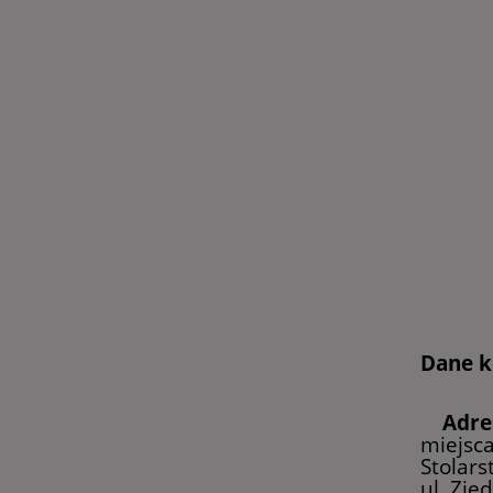
Dane k
Adre
miejsca
Stolars
ul. Zje