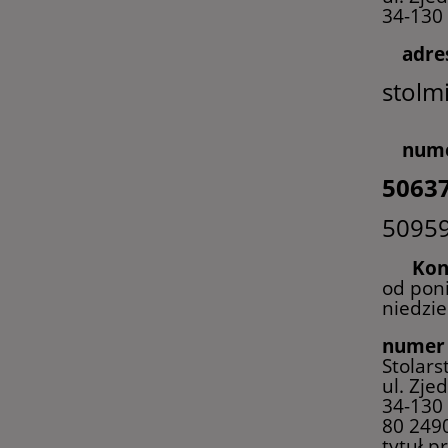
34-130
adre
stolm
nume
5063
5095
Kon
od poni
niedzie
numer 
Stolars
ul. Zje
34-130
80 249
tytuł 