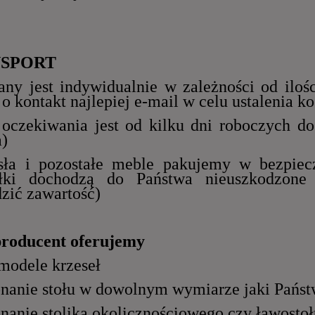
SPORT
lany jest indywidualnie w zależności od ilo
 o kontakt najlepiej e-mail w celu ustalenia 
 oczekiwania jest od kilku dni roboczych d
a)
esła i pozostałe meble pakujemy w bezpiec
yłki dochodzą do Państwa nieuszkodzone 
zić zawartość)
producent oferujemy
 modele krzeseł
nanie stołu w dowolnym wymiarze jaki Państ
nanie stolika okolicznościowego czy ławosto