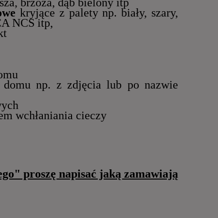
sza, brzoza, dąb bielony itp
owe
kryjące z palety np. biały, szary,
A NCS itp,
kt
domu
 domu np. z zdjęcia lub po nazwie
wych
iem wchłaniania cieczy
ego" proszę napisać jaką zamawiają