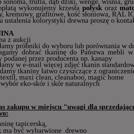
b sonoma, trufla, dąb dziki, wenge, wiśnia, gru
opłatą wykonujemy krzesła
połysk
oraz
mat
, kremowy, grafitowe,
kość słoniowa,
RAL IC
 ustalenia kolorystyki drewna proszę o konta
INA
na z aukcji
łamy próbniki do wyboru lub porównania w 
agamy dobrać tkaninę do Państwa mebli w
y podanej przez producenta np. kanapy
łamy w e-mail więcej zdjęć tkanin standardo
adamy tkaniny łatwo czyszczące z ograniczen
ptextil, maxi clean, cleanaboo, magic home
y wybór
eko-skór
i
skór naturalnych
s zakupu w miejscu "uwagi dla sprzedając
wo:
aninę tapicerską,
k ma być wybarwione drewno