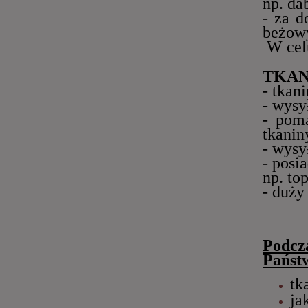
np. da
- za d
beżowy
W celu
TKAN
- tkani
- wysy
- pom
tkanin
- wysy
- posi
np. to
- duż
Podcza
Państ
tk
ja