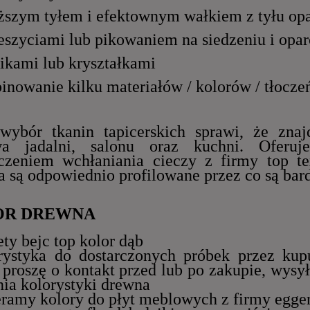
uższym tyłem i efektownym wałkiem z tyłu opa
zeszyciami lub pikowaniem na siedzeniu i opar
zikami lub kryształkami
inowanie kilku materiałów / kolorów / tłocze
ybór tkanin tapicerskich sprawi, że znaj
wa jadalni, salonu oraz kuchni. Oferu
czeniem wchłaniania cieczy z firmy top te
a są odpowiednio profilowane przez co są ba
OR DREWNA
ety bejc top kolor dąb
rystyka do dostarczonych próbek przez kup
 proszę o kontakt przed lub po zakupie, wysy
ia kolorystyki drewna
eramy kolory do płyt meblowych z firmy egger,