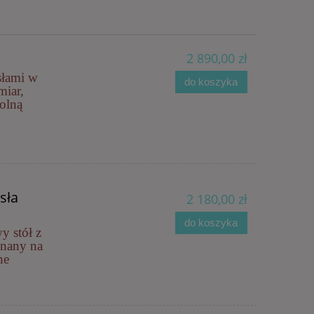
2 890,00 zł
słami w
do koszyka
iar,
olną
sła
2 180,00 zł
do koszyka
y stół z
onany na
ne