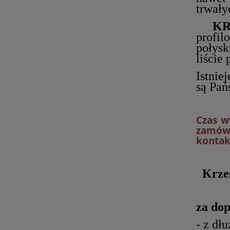
trwały
KR
profil
połysk
liście 
Istnie
są Pań
Czas w
zamówi
konta
Krzesł
za dop
- z dł