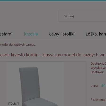
zesłami
Krzesła
Ławy i stoliki
Łóżka, ka
 model do każdych wnętrz
sne krzesło komin - klasyczny model do każdych wn
Dostępnoś
Wysyłka w
Dostawa:
34
Cena:
*
Odcienie