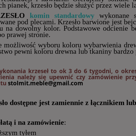
ch pianek, krzesło będzie służyć przez wiele la
ZESŁO
komin standardowy
wykonane s
owane pod plecami. Krzesło barwione jest bej
u na dowolny kolor. Podstawowe odcienie be
po prawej stronie.
je możliwość wyboru koloru wybarwienia drewn
stwo pewni koloru drewna lub tkaniny bardzo 
ykonania krzeseł to ok 3 do 6 tygodni, o okr
enia należy się upewnić czy zamówienie przy
ktu
stolmit.meble@gmail.com
o dostępne jest zamiennie z łącznikiem lub
łatą i na zamówienie
:
uższym tyłem