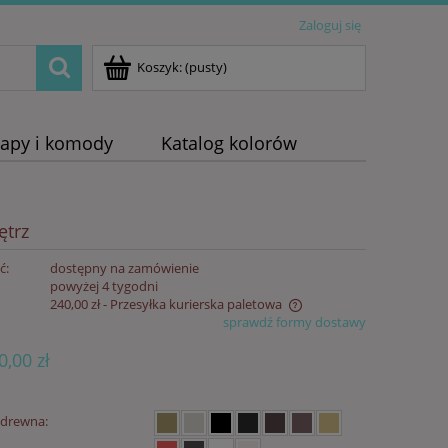
Zaloguj się
Koszyk:
(pusty)
napy i komody
Katalog kolorów
ętrz
ć:
dostępny na zamówienie
:
powyżej 4 tygodni
240,00 zł
- Przesyłka kurierska paletowa
sprawdź formy dostawy
Cena nie zawiera ewentualnych kosztów
0,00 zł
płatności
 drewna: