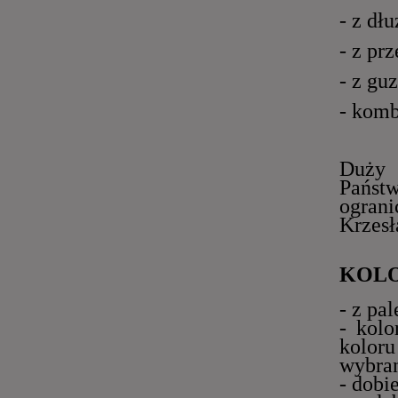
- z dł
- z pr
- z gu
- komb
Duży w
Państ
ograni
Krzesł
KOL
- z pal
- kolo
koloru
wybran
- dobi