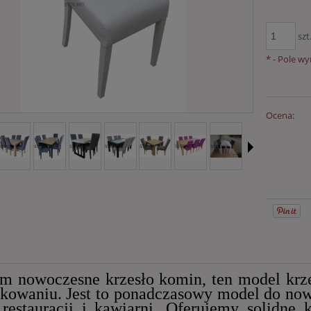
szt
*
- Pole w
Ocena:
m nowoczesne krzesło komin, ten model krze
kowaniu. Jest to ponadczasowy model do nowo
restauracji i kawiarni. Oferujemy solidne