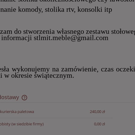
nanie komody, stolika rtv, konsolki itp
zam do stworzenia własnego zestawu stołowe
 informacji stlmit.meble@gmail.com
ła wykonujemy na zamówienie, czas oczek
i w okresie świątecznym.
 dostawy
 kurierska paletowa
240,00 zł
Cena nie zawiera ewentualnych kosztów
płatności
obisty
(w siedzibie firmy)
0,00 zł