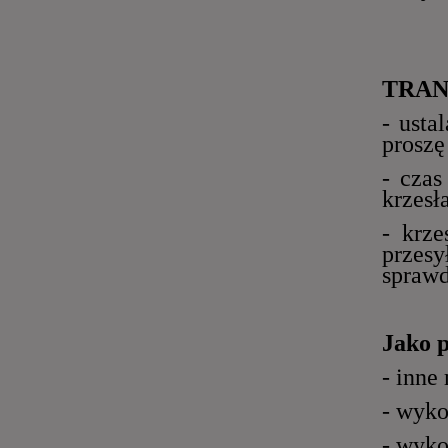
TRAN
- usta
proszę
- czas
krzesł
- krz
przes
sprawd
Jako 
- inne
- wyko
- wyko