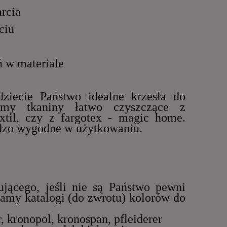
rcia
ciu
ń w materiale
dziecie Państwo idealne krzesła do
jemy tkaniny łatwo czyszczące z
xtil, czy z fargotex - magic home.
rdzo wygodne w użytkowaniu.
ującego, jeśli nie są Państwo pewni
łamy katalogi (do zwrotu) kolorów do
 kronopol, kronospan, pfleiderer