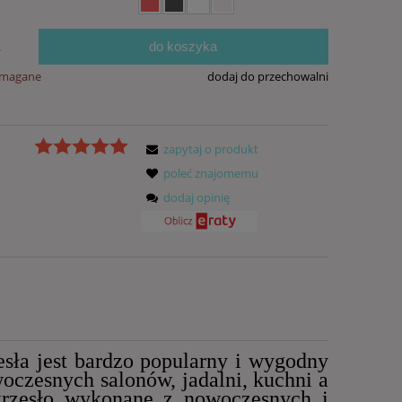
do koszyka
.
ymagane
dodaj do przechowalni
zapytaj o produkt
poleć znajomemu
dodaj opinię
sła jest bardzo popularny i wygodny
czesnych salonów, jadalni, kuchni a
 krzesło wykonane z nowoczesnych i